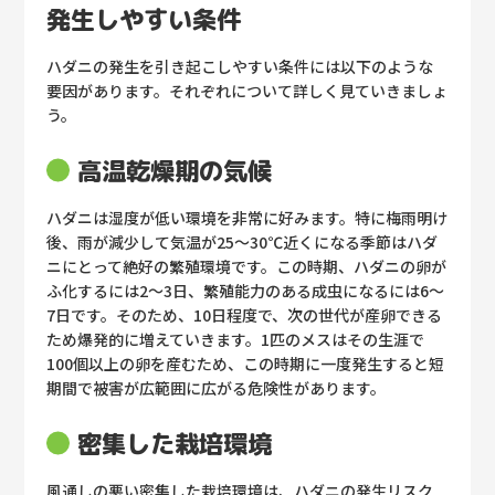
発生しやすい条件
ハダニの発生を引き起こしやすい条件には以下のような
要因があります。それぞれについて詳しく見ていきましょ
う。
高温乾燥期の気候
ハダニは湿度が低い環境を非常に好みます。特に梅雨明け
後、雨が減少して気温が25～30℃近くになる季節はハダ
ニにとって絶好の繁殖環境です。この時期、ハダニの卵が
ふ化するには2～3日、繁殖能力のある成虫になるには6～
7日です。そのため、10日程度で、次の世代が産卵できる
ため爆発的に増えていきます。1匹のメスはその生涯で
100個以上の卵を産むため、この時期に一度発生すると短
期間で被害が広範囲に広がる危険性があります。
密集した栽培環境
風通しの悪い密集した栽培環境は、ハダニの発生リスク