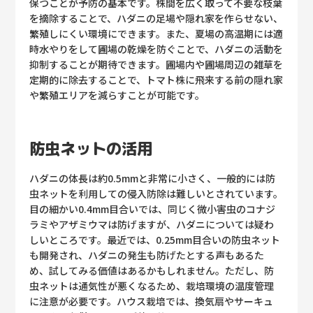
保つことが予防の基本です。株間を広く取って不要な枝葉
を摘除することで、ハダニの足場や隠れ家を作らせない、
繁殖しにくい環境にできます。また、夏場の高温期には適
時水やりをして圃場の乾燥を防ぐことで、ハダニの活動を
抑制することが期待できます。圃場内や圃場周辺の雑草を
定期的に除去することで、トマト株に飛来する前の隠れ家
や繁殖エリアを減らすことが可能です。
防虫ネットの活用
ハダニの体長は約0.5mmと非常に小さく、一般的には防
虫ネットを利用しての侵入防除は難しいとされています。
目の細かい0.4mm目合いでは、同じく微小害虫のコナジ
ラミやアザミウマは防げますが、ハダニについては疑わ
しいところです。最近では、0.25mm目合いの防虫ネット
も開発され、ハダニの発生も防げたとする声もあるた
め、試してみる価値はあるかもしれません。ただし、防
虫ネットは通気性が悪くなるため、栽培環境の温度管理
に注意が必要です。ハウス栽培では、換気扇やサーキュ