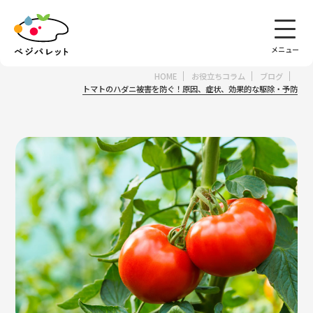
HOME
お役立ちコラム
ブログ
集出荷団体向けサービス
サポート
トマトのハダニ被害を防ぐ！原因、症状、効果的な駆除・予防
べジパレットとは
機能
データの活用法
価格
導入事例