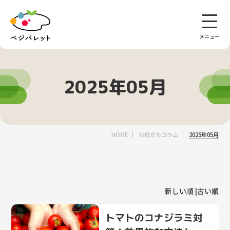
集出荷団体向けサービス
サポート
2025年05月
べジパレットとは
機能
HOME
お役立ちコラム
2025年05月
データの活用法
価格
新しい順 |
古い順
導入事例
トマトのコナジラミ対