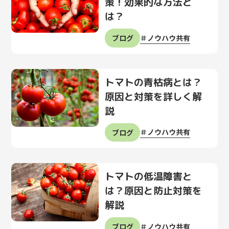
策！効果的な方法と
さまざまな活用例
は？
無料トライアル
資料請求
ノウハウ共有
ブログ
トマトの青枯病とは？
原因と対策を詳しく解
説
ノウハウ共有
ブログ
トマトの低温障害と
は？原因と防止対策を
解説
ノウハウ共有
ブログ