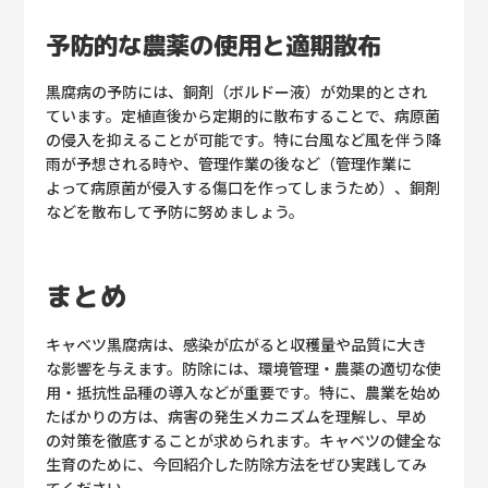
予防的な農薬の使用と適期散布
黒腐病の予防には、銅剤（ボルドー液）が効果的とされ
ています。定植直後から定期的に散布することで、病原菌
の侵入を抑えることが可能です。特に台風など風を伴う降
雨が予想される時や、管理作業の後など（管理作業に
よって病原菌が侵入する傷口を作ってしまうため）、銅剤
などを散布して予防に努めましょう。
まとめ
キャベツ黒腐病は、感染が広がると収穫量や品質に大き
な影響を与えます。防除には、環境管理・農薬の適切な使
用・抵抗性品種の導入などが重要です。特に、農業を始め
たばかりの方は、病害の発生メカニズムを理解し、早め
の対策を徹底することが求められます。キャベツの健全な
生育のために、今回紹介した防除方法をぜひ実践してみ
てください。