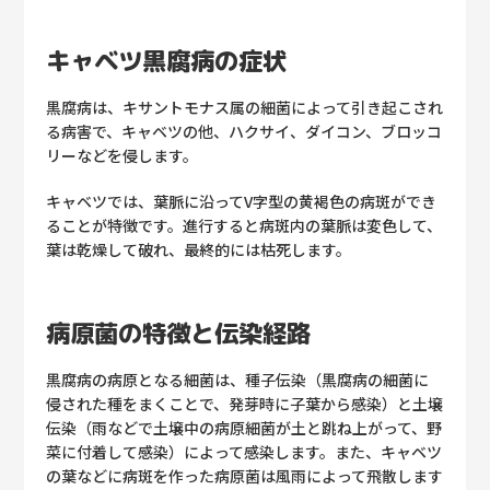
キャベツ黒腐病の症状
黒腐病は、キサントモナス属の細菌によって引き起こされ
る病害で、キャベツの他、ハクサイ、ダイコン、ブロッコ
リーなどを侵します。
キャベツでは、葉脈に沿ってV字型の黄褐色の病斑ができ
ることが特徴です。進行すると病斑内の葉脈は変色して、
葉は乾燥して破れ、最終的には枯死します。
病原菌の特徴と伝染経路
黒腐病の病原となる細菌は、種子伝染（黒腐病の細菌に
侵された種をまくことで、発芽時に子葉から感染）と土壌
伝染（雨などで土壌中の病原細菌が土と跳ね上がって、野
菜に付着して感染）によって感染します。また、キャベツ
の葉などに病斑を作った病原菌は風雨によって飛散します