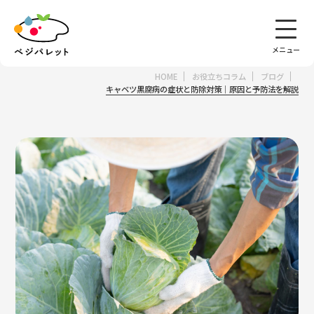
HOME
お役立ちコラム
ブログ
集出荷団体向けサービス
サポート
キャベツ黒腐病の症状と防除対策｜原因と予防法を解説
べジパレットとは
機能
データの活用法
価格
導入事例