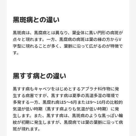
黒斑病との違い
黒斑病は、黒腐病とは異なり、葉全体に黒い円形の病斑が
点々と現れます。一方、黒腐病の病斑は葉の縁の方からV
字型に現れることが多く、葉脈に沿って広がるのが特徴で
す。
黒すす病との違い
黒すす病もキャベツをはじめとするアブラナ科作物に発
生する病害ですが、黒すす病は夏季の高温多湿の環境で
多発する一方、黒腐れ病は5～6月または9～10月の比較的
気温が低い時期（黒すす病よりも気温が低い時期）に発
生します。また、黒すす病は、黒斑病のような黒っぽい輪
紋が初期に発生しますが、黒腐病では葉の葉脈に沿って病
斑が現れます。